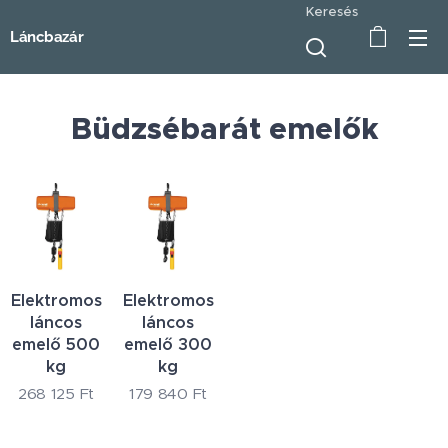
Keresés
Láncbazár
Büdzsébarát emelők
Elektromos
Elektromos
láncos
láncos
emelő 500
emelő 300
kg
kg
268 125
Ft
179 840
Ft