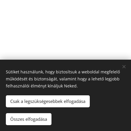
Sütiket használunk, hogy biztosítsuk a weboldal megfelelő
működését és biztonságát, valamint hogy a lehető legjobb
felhasználói élményt kínáljuk Neked.
Csak a legszükségesebbek elfogadása
© 2024 Minden jog fenntartva
A láncszakértő
Összes elfogadása
Az oldalt a
Webnode
működteti
Sütik