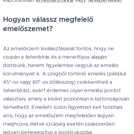
kapcsolódást
emelőláncokkal
vagy
hevederekkel
.
Hogyan válassz megfelelő
emelőszemet?
Az emelőszem kiválasztásánál fontos, hogy ne
csupán a teherbírás és a menettípus alapján
döntsünk, hanem figyelembe vegyük az emelés
körülményeit is. A szögből történő emelés (például
45°-os vagy 60°-os dőlésszög) csökkentheti a
teherbírást, ezért érdemes olyan emelési pontot
választani, amely a kívánt pozícióban is biztonságosan
terhelhető. Emellett külön figyelmet kell fordítani
arra, hogy az emelőszem megfelelően legyen
meghúzva, illetve szükség esetén szakszerűen
legyen behegesztve a konstrukcióba.