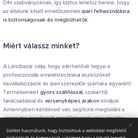
DIN szabványoknak, így biztos lehetsz benne, hogy
az általunk kínált emelőszemek
ipari felhasználásra
is biztonságosak és megbízhatók
.
Miért válassz minket?
A Láncbazár célja, hogy elérhetővé tegye a
professzionális emeléstechnikai eszközöket
kisvállalkozások és ipari szereplők számára egyaránt.
Termékeinket
gyors szállítással
, szakértői
tanácsadással és
versenyképes árakon
kínáljuk.
Amennyiben kérdésed van, segítünk megtalálni a
számodra megfelelő emelőszemet vagy emelési
pontot.
Sütiket használunk, hogy biztosítsuk a weboldal megfelelő
működését és biztonságát, valamint hogy a lehető legjobb