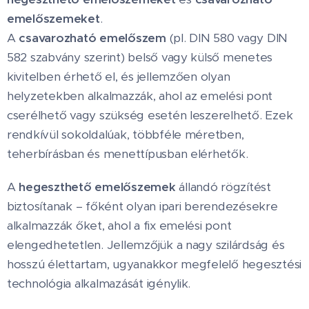
emelőszemeket
.
A
csavarozható emelőszem
(pl. DIN 580 vagy DIN
582 szabvány szerint) belső vagy külső menetes
kivitelben érhető el, és jellemzően olyan
helyzetekben alkalmazzák, ahol az emelési pont
cserélhető vagy szükség esetén leszerelhető. Ezek
rendkívül sokoldalúak, többféle méretben,
teherbírásban és menettípusban elérhetők.
A
hegeszthető emelőszemek
állandó rögzítést
biztosítanak – főként olyan ipari berendezésekre
alkalmazzák őket, ahol a fix emelési pont
elengedhetetlen. Jellemzőjük a nagy szilárdság és
hosszú élettartam, ugyanakkor megfelelő hegesztési
technológia alkalmazását igénylik.