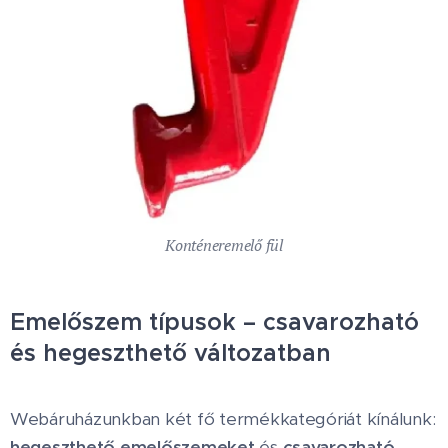
Konténeremelő fül
Emelőszem típusok – csavarozható
és hegeszthető változatban
Webáruházunkban két fő termékkategóriát kínálunk:
hegeszthető emelőszemeket
és
csavarozható