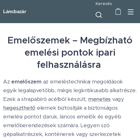
Keresés
Láncbazár
Emelőszemek – Megbízható
emelési pontok ipari
felhasználásra
Az
emelőszem
az emeléstechnikai megoldások
egyik legalapvetőbb, mégis legkritikusabb alkatrésze.
Ezek a strapabíró acélból készült,
menetes
vagy
hegeszthető
elemek biztosítják a biztonságos
emelési pontot daruk, láncos emelők és egyéb
emelőberendezések számára. Legyen szó
gépalkatrészek, konténerek vagy szerkezetek