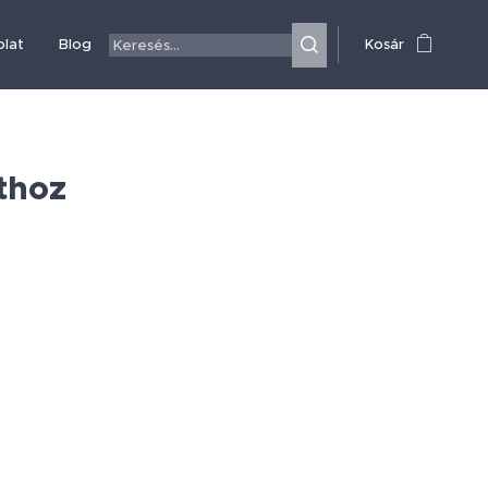
olat
Blog
Kosár
thoz