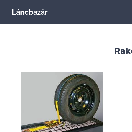
Láncbazár
Rak