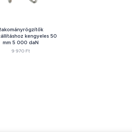
Rakományrögzítők
állításhoz kengyeles 50
mm 5 000 daN
9 970
Ft