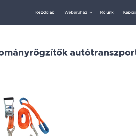
Kezdőlap
Webáruház
Rólunk
Kapcs
ományrögzítők autótranszpor