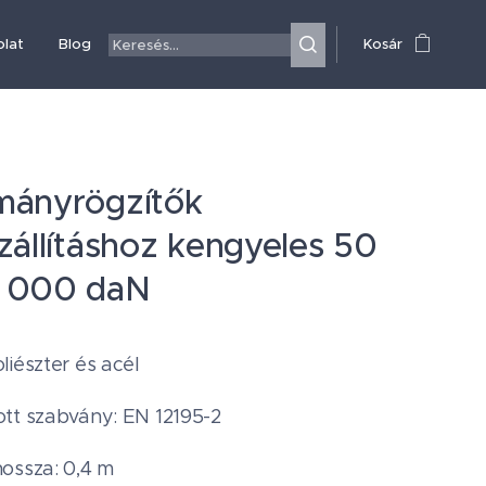
olat
Blog
Kosár
mányrögzítők
zállításhoz kengyeles 50
 000 daN
liészter és acél
tt szabvány: EN 12195-2
ossza: 0,4 m