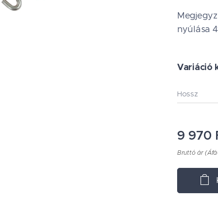
Megjegyz
nyúlása 
Variáció 
Hossz
9 970
Bruttó ár (Áfá