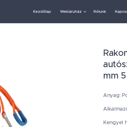
Kezdőlap
Webáruház
Rólunk
Kapcs
Rako
autós
mm 5
Anyag: Po
Alkalmazo
Kengyel h