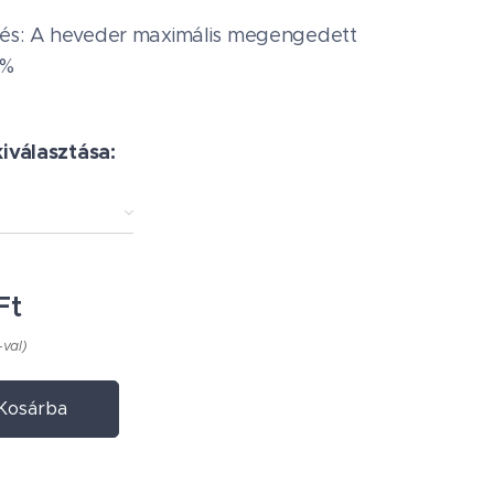
és: A heveder maximális megengedett
4%
kiválasztása:
Ft
-val)
Kosárba