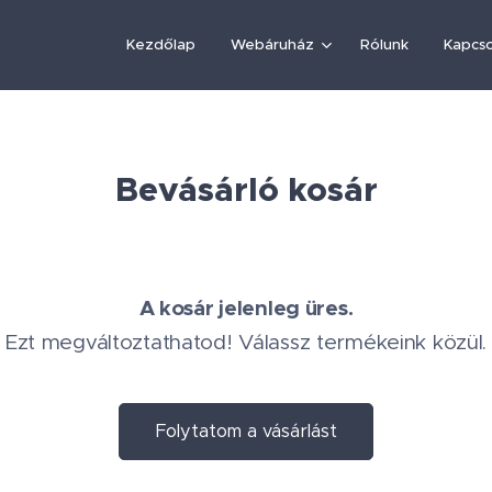
Kezdőlap
Webáruház
Rólunk
Kapcso
Bevásárló kosár
A kosár jelenleg üres.
Ezt megváltoztathatod! Válassz termékeink közül.
Folytatom a vásárlást