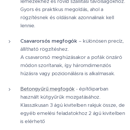
lemezekhez és rövid szállítási távolságokhoz.
Gyors és praktikus megoldás, ahol a
rögzítésnek és oldásnak azonnalinak kell
lennie.
Csavarorsós megfogók
– különösen precíz,
állítható rögzítéshez.
A csavarorsó meghúzásakor a pofák önzáró
módon szorítanak, így háromdimenziós
húzásra vagy pozicionálásra is alkalmasak.
Betongyűrű megfogók
- építőiparban
használt kútgyűrűk mozgatásához.
Klasszikusan 3 ágú kivitelben rakjuk össze, de
egyéb emelési feladatokhoz 2 ágú kivitelben
is elérhető