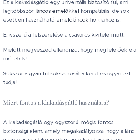
Ez a kiakadásgátló egy univerzális biztosító fül, ami
legtöbbször
láncos emelőkkel
kompatibilis, de sok
esetben használható
emelőláncok
horgaihoz is.
Egyszerű a felszerelése a csavaros kivitele miatt.
Mielőtt megveszed ellenőrizd, hogy megfelelőek e a
méretek!
Sokszor a gyári fül sokszorosába kerül és ugyanezt
tudja!
Miért fontos a kiakadásgátló használata?
A kiakadásgátló egy egyszerű, mégis fontos
biztonsági elem, amely megakadályozza, hogy a lánc
vagy más csatlakozó elem véletlenül kicsússzon a