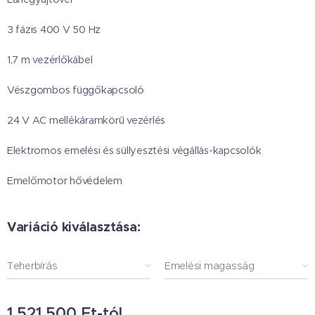
3 fázis 400 V 50 Hz
1,7 m vezérlőkábel
Vészgombos függőkapcsoló
24 V AC mellékáramkörű vezérlés
Elektromos emelési és süllyesztési végállás-kapcsolók
Emelőmotor hővédelem
Variáció kiválasztása:
Teherbírás
Emelési magasság
1 521 500
Ft
-tól