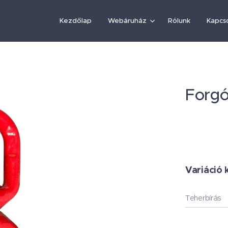
Kezdőlap
Webáruház
Rólunk
Kapcs
Forg
Variáció 
Teherbírás