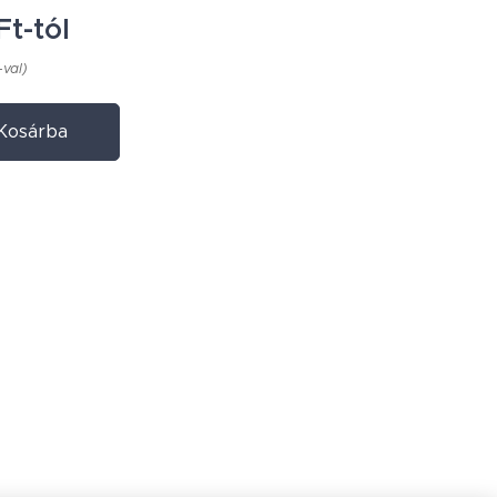
Ft
-tól
-val)
Kosárba