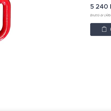
5 240
Bruttó ár (Áfá