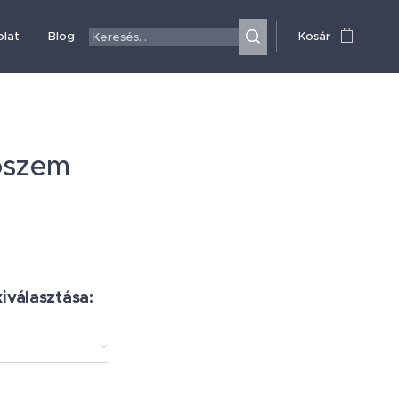
olat
Blog
Kosár
ószem
kiválasztása: