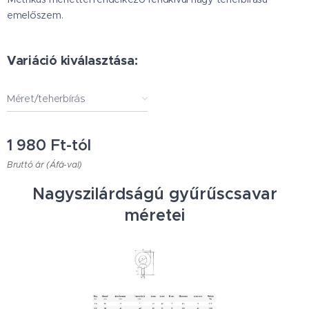
emelőszem.
Variáció kiválasztása:
Méret/teherbírás
1 980
Ft
-tól
Bruttó ár (Áfá-val)
Nagyszilárdságú gyűrűscsavar
méretei