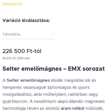
Rendelésre!
Variáció kiválasztása:
Teherbírás
226 500
Ft
-tól
Bruttó ár (Áfá-val)
Selter emelőmágnes – EMX sorozat
A
Selter emelőmágnes
ideális megoldás sík és
hengeres vasanyagok biztonságos és gyors
mozgatásához, akár műhelyben, raktárban vagy
gyártósoron. A neodímium alapú állandó mágneses
technológia révén az eszköz
áram nélkül
működik,