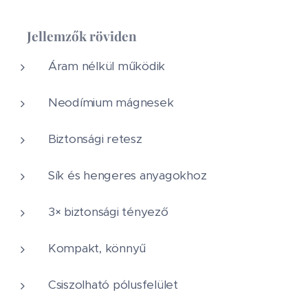
✅
Jellemzők röviden
Áram nélkül működik
Neodímium mágnesek
Biztonsági retesz
Sík és hengeres anyagokhoz
3× biztonsági tényező
Kompakt, könnyű
Csiszolható pólusfelület