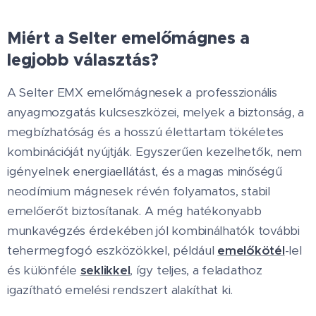
Miért a Selter emelőmágnes a
legjobb választás?
A Selter EMX emelőmágnesek a professzionális
anyagmozgatás kulcseszközei, melyek a biztonság, a
megbízhatóság és a hosszú élettartam tökéletes
kombinációját nyújtják. Egyszerűen kezelhetők, nem
igényelnek energiaellátást, és a magas minőségű
neodímium mágnesek révén folyamatos, stabil
emelőerőt biztosítanak. A még hatékonyabb
munkavégzés érdekében jól kombinálhatók további
tehermegfogó eszközökkel, például
emelő­kötél
-lel
és különféle
seklikkel
, így teljes, a feladathoz
igazítható emelési rendszert alakíthat ki.