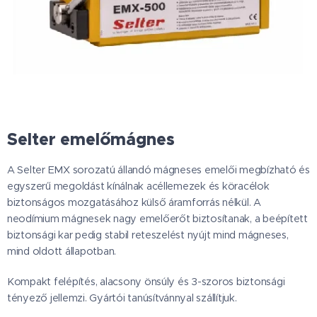
Selter emelőmágnes
A Selter EMX sorozatú állandó mágneses emelői megbízható és
egyszerű megoldást kínálnak acéllemezek és köracélok
biztonságos mozgatásához külső áramforrás nélkül. A
neodímium mágnesek nagy emelőerőt biztosítanak, a beépített
biztonsági kar pedig stabil reteszelést nyújt mind mágneses,
mind oldott állapotban.
Kompakt felépítés, alacsony önsúly és 3-szoros biztonsági
tényező jellemzi. Gyártói tanúsítvánnyal szállítjuk.