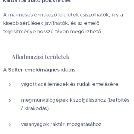
Karbantartható pólusfelület
A mágneses érintkezőfelületek csiszolhatók, így a
kisebb sérülések javíthatók, és az emelő
teljesítménye hosszú távon megőrizhető.
✅
Alkalmazási területek
A
Selter emelőmágnes
ideális:
vágott acéllemezek és rudak emelésére
megmunkálógépek kiszolgálásához (betöltés
/ kirakodás)
vasanyagok raktári mozgatásához